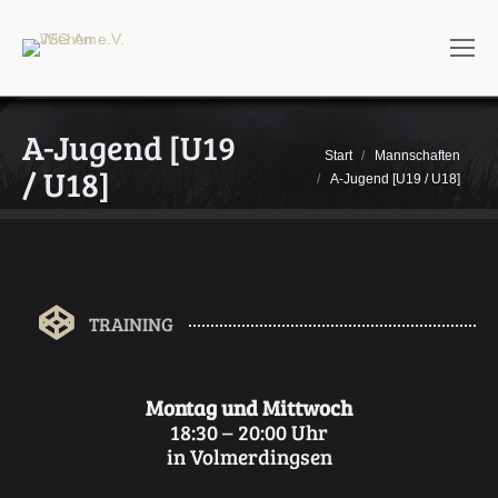
A-Jugend [U19
Sie befinden sich hier:
Start
Mannschaften
/ U18]
A-Jugend [U19 / U18]
TRAINING
Montag und Mittwoch
18:30 – 20:00 Uhr
in Volmerdingsen