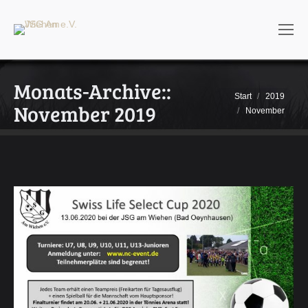
Monats-Archive::
Sie befinden sich
Start
2019
November 2019
hier:
November