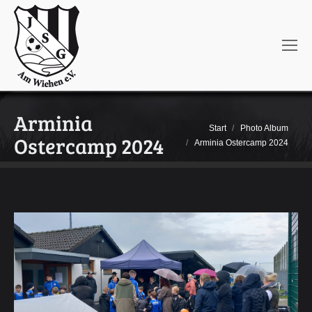
Arminia
Sie befinden sich hier:
Start
Photo Album
Ostercamp 2024
Arminia Ostercamp 2024