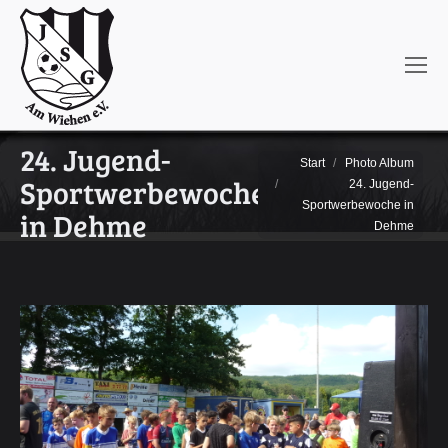
24. Jugend-
Sie befinden sich hier:
Start
Photo Album
Sportwerbewoche
24. Jugend-
Sportwerbewoche in
in Dehme
Dehme