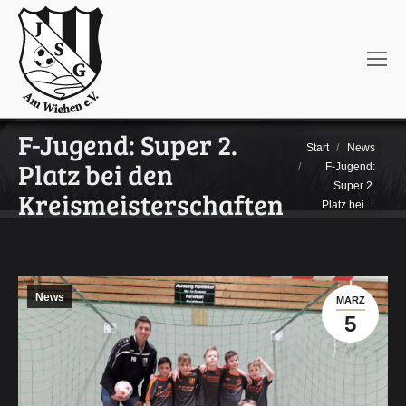
F-Jugend: Super 2.
Sie befinden sich
Start
News
Platz bei den
hier:
F-Jugend:
Super 2.
Kreismeisterschaften
Platz bei…
News
MÄRZ
5