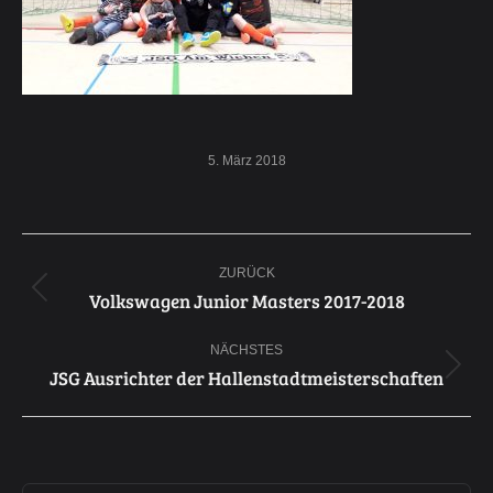
5. März 2018
Kommentarnavigation
ZURÜCK
Volkswagen Junior Masters 2017-2018
Vorheriger
Beitrag:
NÄCHSTES
JSG Ausrichter der Hallenstadtmeisterschaften
Nächster
Beitrag: